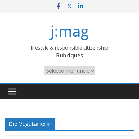
Skip
to
content
j:mag
lifestyle & responsible citizenship
Rubriques
Rubriques
Die Vegetarierin