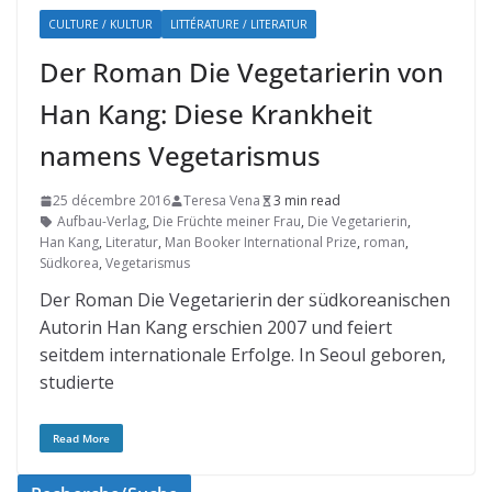
CULTURE / KULTUR
LITTÉRATURE / LITERATUR
Der Roman Die Vegetarierin von
Han Kang: Diese Krankheit
namens Vegetarismus
25 décembre 2016
Teresa Vena
3 min read
Aufbau-Verlag
,
Die Früchte meiner Frau
,
Die Vegetarierin
,
Han Kang
,
Literatur
,
Man Booker International Prize
,
roman
,
Südkorea
,
Vegetarismus
Der Roman Die Vegetarierin der südkoreanischen
Autorin Han Kang erschien 2007 und feiert
seitdem internationale Erfolge. In Seoul geboren,
studierte
Read More