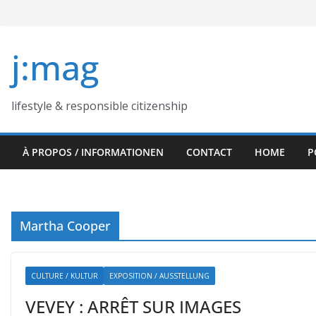
Skip
to
content
j:mag
lifestyle & responsible citizenship
À PROPOS / INFORMATIONEN
CONTACT
HOME
P
Martha Cooper
CULTURE / KULTUR
EXPOSITION / AUSSTELLUNG
VEVEY : ARRÊT SUR IMAGES