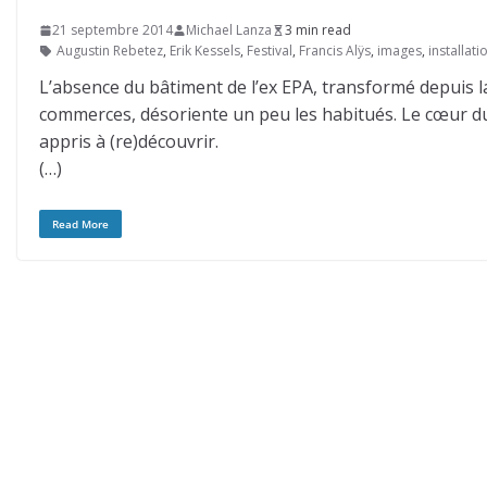
21 septembre 2014
Michael Lanza
3 min read
Augustin Rebetez
,
Erik Kessels
,
Festival
,
Francis Alÿs
,
images
,
installati
L’absence du bâtiment de l’ex EPA, transformé depuis l
commerces, désoriente un peu les habitués. Le cœur du
appris à (re)découvrir.
(…)
Read More