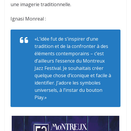
une imagerie traditionnelle.
Ignasi Monreal :
«L’idée fut de s’inspirer d’une
tradition et de la confronter à des
éléments contemporains – c’est
d’ailleurs l’essence du Montreux
Jazz Festival. Je souhaitais créer
quelque chose d’iconique et facile à
identifier. J’adore les symboles
universels, à l’instar du bouton
Play.»