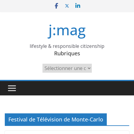
Skip
to
content
j:mag
lifestyle & responsible citizenship
Rubriques
Rubriques
Festival de Télévision de Monte-Carlo