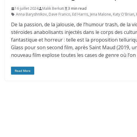
16 juillet 2024
Malik Berkati
3 min read
Anna Baryshnikov
,
Dave Franco
,
Ed Harris
,
Jena Malone
,
Katy O'Brian
,
De la passion, de la jalousie, de l’humour trash, de la
stéroïdes anabolisants injectés dans le corps des cultur
fantastique et horreur : telle est la proposition telluri
Glass pour son second film, après Saint Maud (2019, un 
nouveau film explose toutes les cases de genre où l’on v
Read More