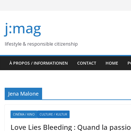
Skip
to
content
j:mag
lifestyle & responsible citizenship
À PROPOS / INFORMATIONEN
CONTACT
HOME
P
Jena Malone
CINÉMA / KINO
CULTURE / KULTUR
Love Lies Bleeding : Quand la passi