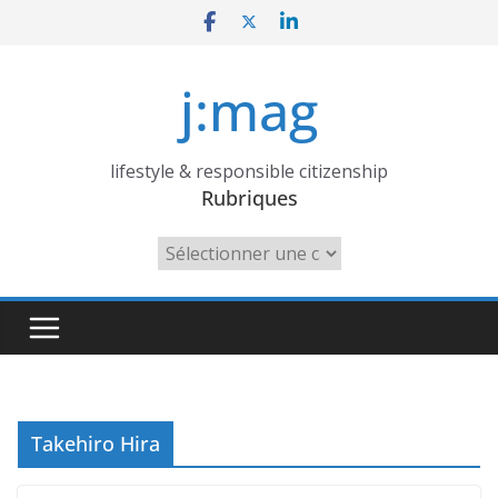
Skip
to
content
j:mag
lifestyle & responsible citizenship
Rubriques
Rubriques
Takehiro Hira