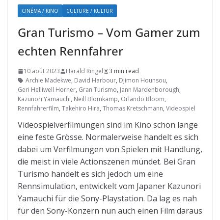
CINÉMA / KINO
CULTURE / KULTUR
Gran Turismo – Vom Gamer zum
echten Rennfahrer
10 août 2023
Harald Ringel
3 min read
Archie Madekwe
,
David Harbour
,
Djimon Hounsou
,
Geri Helliwell Horner
,
Gran Turismo
,
Jann Mardenborough
,
Kazunori Yamauchi
,
Neill Blomkamp
,
Orlando Bloom
,
Rennfahrerfilm
,
Takehiro Hira
,
Thomas Kretschmann
,
Videospiel
Videospielverfilmungen sind im Kino schon lange
eine feste Grösse. Normalerweise handelt es sich
dabei um Verfilmungen von Spielen mit Handlung,
die meist in viele Actionszenen mündet. Bei Gran
Turismo handelt es sich jedoch um eine
Rennsimulation, entwickelt vom Japaner Kazunori
Yamauchi für die Sony-Playstation. Da lag es nah
für den Sony-Konzern nun auch einen Film daraus