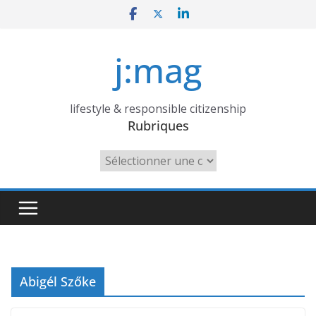
Skip
to
content
j:mag
lifestyle & responsible citizenship
Rubriques
Rubriques
Abigél Szőke