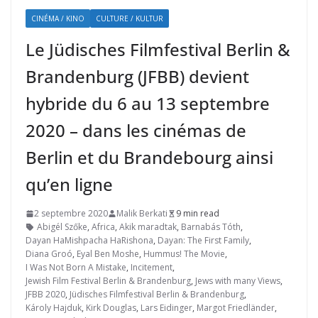
CINÉMA / KINO
CULTURE / KULTUR
Le Jüdisches Filmfestival Berlin &
Brandenburg (JFBB) devient
hybride du 6 au 13 septembre
2020 – dans les cinémas de
Berlin et du Brandebourg ainsi
qu’en ligne
2 septembre 2020
Malik Berkati
9 min read
Abigél Szőke
,
Africa
,
Akik maradtak
,
Barnabás Tóth
,
Dayan HaMishpacha HaRishona
,
Dayan: The First Family
,
Diana Groó
,
Eyal Ben Moshe
,
Hummus! The Movie
,
I Was Not Born A Mistake
,
Incitement
,
Jewish Film Festival Berlin & Brandenburg
,
Jews with many Views
,
JFBB 2020
,
Jüdisches Filmfestival Berlin & Brandenburg
,
Károly Hajduk
,
Kirk Douglas
,
Lars Eidinger
,
Margot Friedländer
,