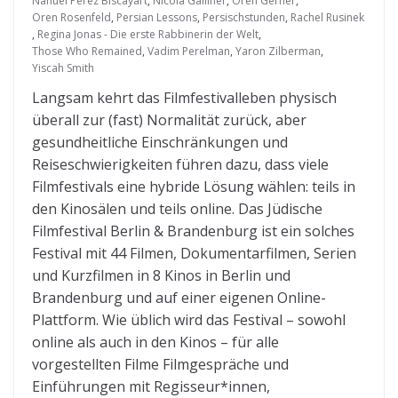
Nahuel Pérez Biscayart
,
Nicola Galliner
,
Oren Gerner
,
Oren Rosenfeld
,
Persian Lessons
,
Persischstunden
,
Rachel Rusinek
,
Regina Jonas - Die erste Rabbinerin der Welt
,
Those Who Remained
,
Vadim Perelman
,
Yaron Zilberman
,
Yiscah Smith
Langsam kehrt das Filmfestivalleben physisch
überall zur (fast) Normalität zurück, aber
gesundheitliche Einschränkungen und
Reiseschwierigkeiten führen dazu, dass viele
Filmfestivals eine hybride Lösung wählen: teils in
den Kinosälen und teils online. Das Jüdische
Filmfestival Berlin & Brandenburg ist ein solches
Festival mit 44 Filmen, Dokumentarfilmen, Serien
und Kurzfilmen in 8 Kinos in Berlin und
Brandenburg und auf einer eigenen Online-
Plattform. Wie üblich wird das Festival – sowohl
online als auch in den Kinos – für alle
vorgestellten Filme Filmgespräche und
Einführungen mit Regisseur*innen,