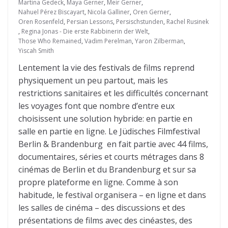
Martina Gedeck
,
Maya Gerner
,
Meir Gerner
,
Nahuel Pérez Biscayart
,
Nicola Galliner
,
Oren Gerner
,
Oren Rosenfeld
,
Persian Lessons
,
Persischstunden
,
Rachel Rusinek
,
Regina Jonas - Die erste Rabbinerin der Welt
,
Those Who Remained
,
Vadim Perelman
,
Yaron Zilberman
,
Yiscah Smith
Lentement la vie des festivals de films reprend
physiquement un peu partout, mais les
restrictions sanitaires et les difficultés concernant
les voyages font que nombre d’entre eux
choisissent une solution hybride: en partie en
salle en partie en ligne. Le Jüdisches Filmfestival
Berlin & Brandenburg en fait partie avec 44 films,
documentaires, séries et courts métrages dans 8
cinémas de Berlin et du Brandenburg et sur sa
propre plateforme en ligne. Comme à son
habitude, le festival organisera – en ligne et dans
les salles de cinéma – des discussions et des
présentations de films avec des cinéastes, des