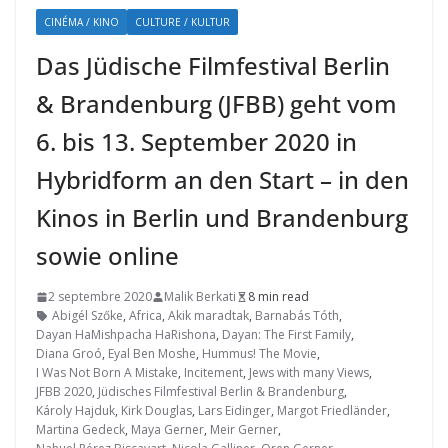
CINÉMA / KINO
CULTURE / KULTUR
Das Jüdische Filmfestival Berlin
& Brandenburg (JFBB) geht vom
6. bis 13. September 2020 in
Hybridform an den Start – in den
Kinos in Berlin und Brandenburg
sowie online
2 septembre 2020
Malik Berkati
8 min read
Abigél Szőke
,
Africa
,
Akik maradtak
,
Barnabás Tóth
,
Dayan HaMishpacha HaRishona
,
Dayan: The First Family
,
Diana Groó
,
Eyal Ben Moshe
,
Hummus! The Movie
,
I Was Not Born A Mistake
,
Incitement
,
Jews with many Views
,
JFBB 2020
,
Jüdisches Filmfestival Berlin & Brandenburg
,
Károly Hajduk
,
Kirk Douglas
,
Lars Eidinger
,
Margot Friedländer
,
Martina Gedeck
,
Maya Gerner
,
Meir Gerner
,