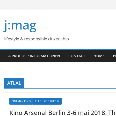
Skip
to
content
j:mag
lifestyle & responsible citizenship
À PROPOS / INFORMATIONEN
CONTACT
HOME
P
ATLAL
CINÉMA / KINO
CULTURE / KULTUR
Kino Arsenal Berlin 3-6 mai 2018: T