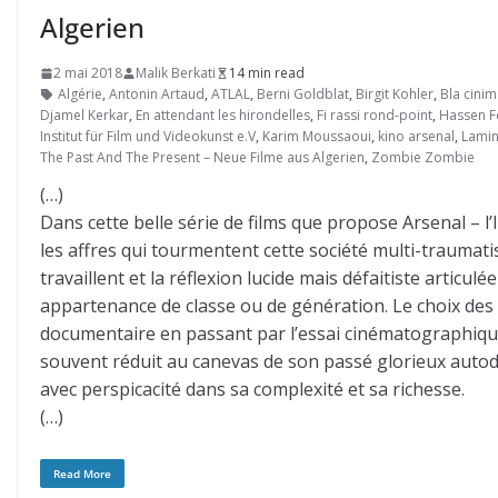
Algerien
2 mai 2018
Malik Berkati
14 min read
Algérie
,
Antonin Artaud
,
ATLAL
,
Berni Goldblat
,
Birgit Kohler
,
Bla cini
Djamel Kerkar
,
En attendant les hirondelles
,
Fi rassi rond-point
,
Hassen F
Institut für Film und Videokunst e.V
,
Karim Moussaoui
,
kino arsenal
,
Lami
The Past And The Present – Neue Filme aus Algerien
,
Zombie Zombie
(…)
Dans cette belle série de films que propose Arsenal – l’In
les affres qui tourmentent cette société multi-traumatis
travaillent et la réflexion lucide mais défaitiste articu
appartenance de classe ou de génération. Le choix des 
documentaire en passant par l’essai cinématographique,
souvent réduit au canevas de son passé glorieux autodafé
avec perspicacité dans sa complexité et sa richesse.
(…)
Read More