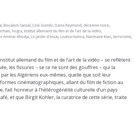
ma
,
Boualem Sansal
,
Ciné Guimbi
,
Dania Reymond
,
décennie noire
,
erhani
,
hogra
,
Institut allemand du film et de l’art de la vidéo
,
ne Ammar-Khodja
,
Le jardin d'essai
,
Loubia Hamra
,
Narimane Mari
,
terrorisme
,
stitut allemand du film et de l’art de la vidéo – se reflètent
ée, les fissures – se ce ne sont des gouffres – qui la
lée par les Algériens eux-mêmes, quelle que soit leur
formes cinématographiques, allant du film de fiction au
 fait honneur à l’hétérogénéité culturelle d’un pays
, et que Birgit Kohler, la curatrice de cette série, traite