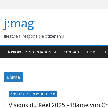
Skip
to
content
j:mag
lifestyle & responsible citizenship
À PROPOS / INFORMATIONEN
CONTACT
HOME
P
Blame
CINÉMA / KINO
CULTURE / KULTUR
Visions du Réel 2025 – Blame von Chr