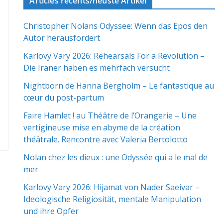
Articles récents/neuste Artikel
Christopher Nolans Odyssee: Wenn das Epos den
Autor herausfordert
Karlovy Vary 2026: Rehearsals For a Revolution –
Die Iraner haben es mehrfach versucht
Nightborn de Hanna Bergholm – Le fantastique au
cœur du post-partum
Faire Hamlet ! au Théâtre de l’Orangerie – Une
vertigineuse mise en abyme de la création
théâtrale. Rencontre avec Valeria Bertolotto
Nolan chez les dieux : une Odyssée qui a le mal de
mer
Karlovy Vary 2026: Hijamat von Nader Saeivar​​ –
Ideologische Religiosität, mentale Manipulation
und ihre Opfer