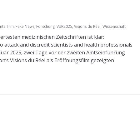
tarfilm
,
Fake News
,
Forschung
,
VdR2025
,
Visions du Réel
,
Wissenschaft
testen medizinischen Zeitschriften ist klar:
 attack and discredit scientists and health professionals
 Januar 2025, zwei Tage vor der zweiten Amtseinführung
on’s Visions du Réel als Eröffnungsfilm gezeigten