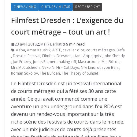
CINÉMA / KINO
CULTURE / KULTUR
RECIT / BERICHT
Filmfest Dresden : L’exigence du
court métrage – tout un art !
23 avril 2018
Malik Berkati
9 min read
Aaba
,
Amar Kaushik
,
ARTE
,
cavalier d'or
,
courts métrages
,
Defa
,
Dresde
,
Festival
,
Filmfest Dresden
,
Hans Appelqvist
,
John Sheedy
,
Jon Frickey
,
Jonas Riemer
,
making-off
,
Mascarpone
,
Min Börda
,
Mrs McCutcheon
,
Neko Ni Hi – Cat Days
,
Niki Lindroth von Bahr
,
Roman Sokolov
,
The Burden
,
The Theory of Sunset
Le Filmfest Dresden est un festival international
de courts métrages qui a fêté ses 30 ans cette
année. Ce qui avait commencé comme une
aventure un peu underground dans l’ex-RDA est
devenu un rendez-vous important sur la très
riche scène des festivals de courts dans le monde,
avec un mix judicieux de courts déjà présentés