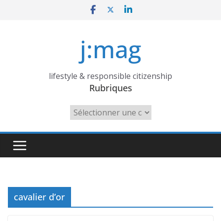
Skip
to
content
j:mag
lifestyle & responsible citizenship
Rubriques
Rubriques
cavalier d’or