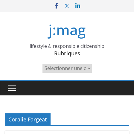
Skip
to
content
j:mag
lifestyle & responsible citizenship
Rubriques
Rubriques
Coralie Fargeat