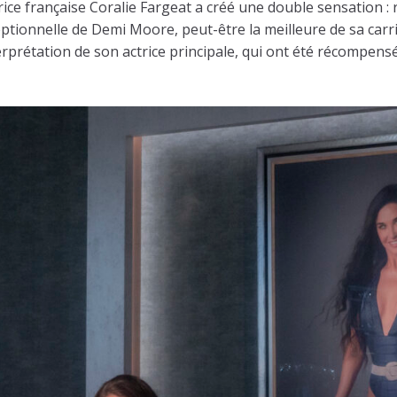
ice française Coralie Fargeat a créé une double sensation : ré
tionnelle de Demi Moore, peut-être la meilleure de sa carrièr
rprétation de son actrice principale, qui ont été récompensée