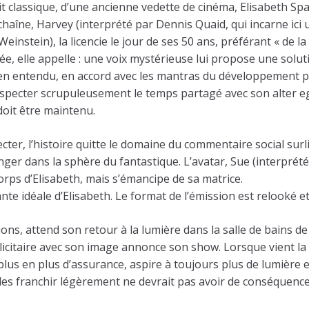
fait classique, d’une ancienne vedette de cinéma, Elisabeth S
a chaîne, Harvey (interprété par Dennis Quaid, qui incarne i
stein), la licencie le jour de ses 50 ans, préférant « de la c
ée, elle appelle : une voix mystérieuse lui propose une solu
ien entendu, en accord avec les mantras du développement p
respecter scrupuleusement le temps partagé avec son alter e
 doit être maintenu.
cter, l’histoire quitte le domaine du commentaire social surl
onger dans la sphère du fantastique. L’avatar, Sue (interpré
orps d’Elisabeth, mais s’émancipe de sa matrice.
te idéale d’Elisabeth. Le format de l’émission est relooké et
ons, attend son retour à la lumière dans la salle de bains d
icitaire avec son image annonce son show. Lorsque vient la s
s en plus d’assurance, aspire à toujours plus de lumière et d
 les franchir légèrement ne devrait pas avoir de conséquence