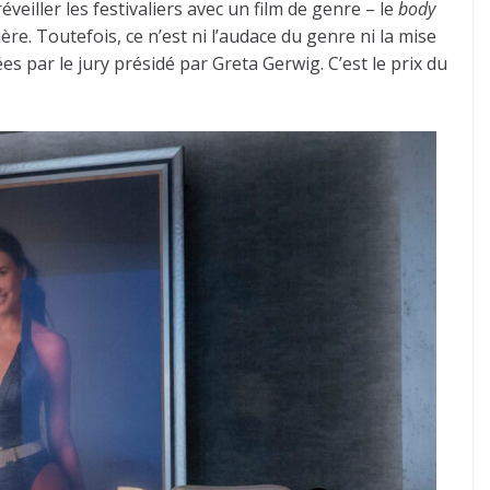
veiller les festivaliers avec un film de genre – le
body
e. Toutefois, ce n’est ni l’audace du genre ni la mise
s par le jury présidé par Greta Gerwig. C’est le prix du