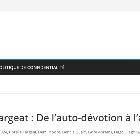
OLITIQUE DE CONFIDENTIALITÉ
rgeat : De l’auto-dévotion à l
2024
,
Coralie Fargeat
,
Demi Moore
,
Dennis Quaid
,
Gore Abrams
,
Hugo Diego Ga