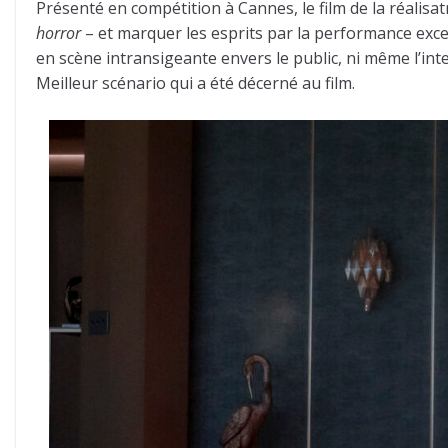
Présenté en compétition à Cannes, le film de la réalisatr
horror
– et marquer les esprits par la performance excep
en scène intransigeante envers le public, ni même l’inte
Meilleur scénario qui a été décerné au film.