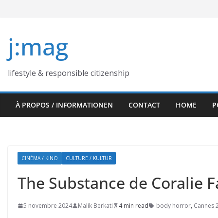
Skip
to
content
j:mag
lifestyle & responsible citizenship
À PROPOS / INFORMATIONEN
CONTACT
HOME
P
CINÉMA / KINO
CULTURE / KULTUR
The Substance de Coralie Fa
5 novembre 2024
Malik Berkati
4 min read
body horror
,
Cannes 