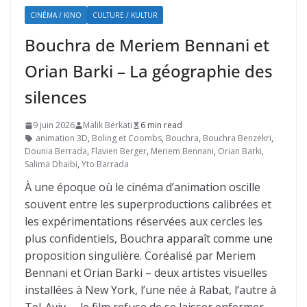
CINÉMA / KINO
CULTURE / KULTUR
Bouchra de Meriem Bennani et
Orian Barki – La géographie des
silences
9 juin 2026
Malik Berkati
6 min read
animation 3D
,
Boling et Coombs
,
Bouchra
,
Bouchra Benzekri
,
Dounia Berrada
,
Flavien Berger
,
Meriem Bennani
,
Orian Barki
,
Salima Dhaibi
,
Yto Barrada
À une époque où le cinéma d’animation oscille
souvent entre les superproductions calibrées et
les expérimentations réservées aux cercles les
plus confidentiels, Bouchra apparaît comme une
proposition singulière. Coréalisé par Meriem
Bennani et Orian Barki – deux artistes visuelles
installées à New York, l’une née à Rabat, l’autre à