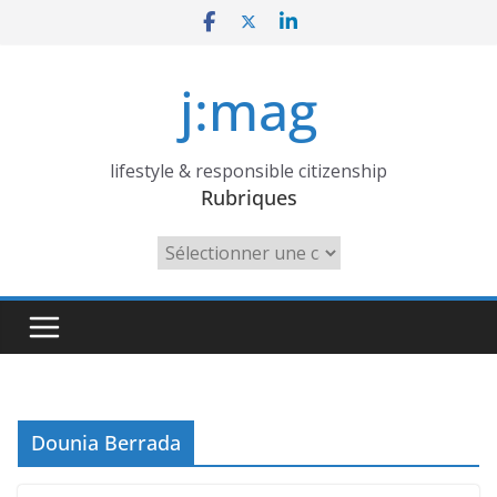
Skip
to
content
j:mag
lifestyle & responsible citizenship
Rubriques
Rubriques
Dounia Berrada