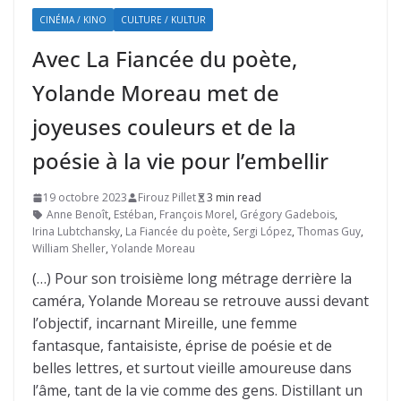
CINÉMA / KINO
CULTURE / KULTUR
Avec La Fiancée du poète,
Yolande Moreau met de
joyeuses couleurs et de la
poésie à la vie pour l’embellir
19 octobre 2023
Firouz Pillet
3 min read
Anne Benoît
,
Estéban
,
François Morel
,
Grégory Gadebois
,
Irina Lubtchansky
,
La Fiancée du poète
,
Sergi López
,
Thomas Guy
,
William Sheller
,
Yolande Moreau
(…) Pour son troisième long métrage derrière la
caméra, Yolande Moreau se retrouve aussi devant
l’objectif, incarnant Mireille, une femme
fantasque, fantaisiste, éprise de poésie et de
belles lettres, et surtout vieille amoureuse dans
l’âme, tant de la vie comme des gens. Distillant un