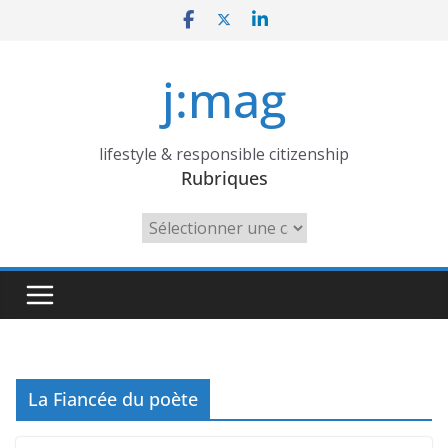
Skip
to
content
j:mag
lifestyle & responsible citizenship
Rubriques
Rubriques
La Fiancée du poète