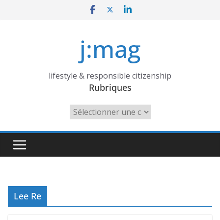
Skip
to
content
j:mag
lifestyle & responsible citizenship
Rubriques
Rubriques
Lee Re