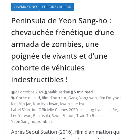
CINÉMA / KINO
CULTURE / KULTUR
Peninsula de Yeon Sang-ho :
chevauchée frénétique d’une
armada de zombies, une
poignée de vivants et d’une
cohorte de véhicules
indestructibles !
23 octobre 2020
Malik Berkati
5 min read
Corée du sud
,
film d'horreur
,
Gang Dong-won
,
Kim Do-yoon
,
Kim Min-jae
,
Koo Kyo-hwan
,
Kwon Hae-hyo
,
Label Sélection Officielle Cannes 2020
,
Lee Jung-hyun
,
Lee Re
,
Lee Ye-won
,
Peninsula
,
Seoul Station
,
Train To Busan
,
Yeon Sang-ho
,
zombies
Après Seoul Station (2016), film d’animation qui