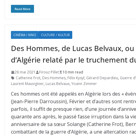
Read More
CINÉMA / KINO
CULTURE / KULTUR
Des Hommes, de Lucas Belvaux, ou l’i
d’Algérie relaté par le truchement 
28 mai 2021
Firouz Pillet
10 min read
Catherine Frot
,
Des Hommes
,
Félix Kysyl
,
Gérard Depardieu
,
Guerre d’
Laurent Mauvignier
,
Lucas Belvaux
,
Yoann Zimmer
Ces hommes ont été appelés en Algérie lors des « évén
(Jean-Pierre Darroussin), Février et d’autres sont rentrés
parfois, il suffit de presque rien, d’une journée d’anniv
quarante ans après, le passé fasse irruption dans la vi
anniversaire de sa sœur Solange (Catherine Frot), Be
combattant de la guerre d’Algérie, a une altercation rac