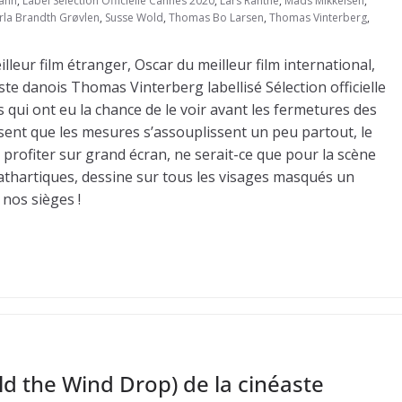
ann
,
Label Sélection Officielle Cannes 2020
,
Lars Ranthe
,
Mads Mikkelsen
,
rla Brandth Grøvlen
,
Susse Wold
,
Thomas Bo Larsen
,
Thomas Vinterberg
,
leur film étranger, Oscar du meilleur film international,
aste danois Thomas Vinterberg labellisé Sélection officielle
 qui ont eu la chance de le voir avant les fermetures des
ent que les mesures s’assouplissent un peu partout, le
 profiter sur grand écran, ne serait-ce que pour la scène
athartiques, dessine sur tous les visages masqués un
 nos sièges !
ld the Wind Drop) de la cinéaste