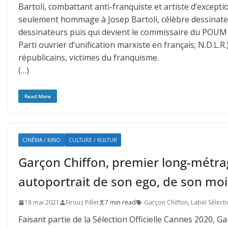
Bartolí, combattant anti-franquiste et artiste d’excepti
seulement hommage à Josep Bartoli, célèbre dessinateu
dessinateurs puis qui devient le commissaire du POUM 
Parti ouvrier d’unification marxiste en français; N.D.L.R
républicains, victimes du franquisme.
(…)
Read More
CINÉMA / KINO
CULTURE / KULTUR
Garçon Chiffon, premier long-métr
autoportrait de son ego, de son moi
18 mai 2021
Firouz Pillet
7 min read
Garçon Chiffon
,
Label Sélect
Faisant partie de la Sélection Officielle Cannes 2020, G