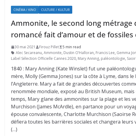
CINÉMA / KINO
CULTURE / KULTUR
Ammonite, le second long métrage 
romancé fait d’amour et de fossiles 
30 mai 2021
Firouz Pillet
5 min read
Alec Secareanu
,
Ammonite
,
Dustin O’Halloran
,
Francis Lee
,
Gemma Jo
Label Sélection Officielle Cannes 2020
,
Mary Anning
,
paléontologie
,
Saoi
1840 : Mary Anning (Kate Winslet) fut une paléontolo
mère, Molly (Gemma Jones) sur la côte à Lyme, dans le 
l’Angleterre. Mary a fait de grandes découvertes comme 
renommée mondiale, exposé au British Museum, mais ce
temps, Mary glane des ammonites sur la plage et les ve
Murchison (James McArdle), en partance pour un voyag
épouse convalescente, Charlotte Murchison (Saoirse Ro
défiera toutes les barrières sociales et changera leurs v
(…)