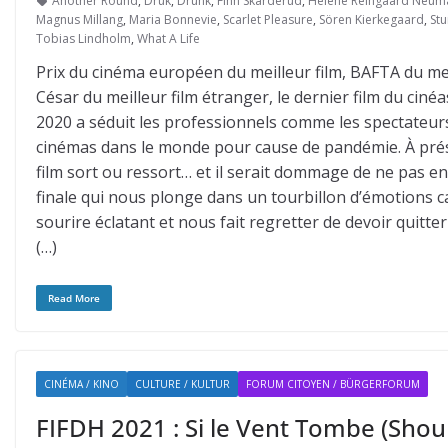
Another Round
,
Druk
,
Drunk
,
Finn Skårderud
,
Helene Reingaard Neum
Magnus Millang
,
Maria Bonnevie
,
Scarlet Pleasure
,
Sören Kierkegaard
,
Stu
Tobias Lindholm
,
What A Life
Prix du cinéma européen du meilleur film, BAFTA du meil
César du meilleur film étranger, le dernier film du ciné
2020 a séduit les professionnels comme les spectateurs
cinémas dans le monde pour cause de pandémie. À prés
film sort ou ressort… et il serait dommage de ne pas en
finale qui nous plonge dans un tourbillon d’émotions c
sourire éclatant et nous fait regretter de devoir quitter
(…)
Read More
CINÉMA / KINO
CULTURE / KULTUR
FORUM CITOYEN / BÜRGERFORUM
FIFDH 2021 : Si le Vent Tombe (Shou