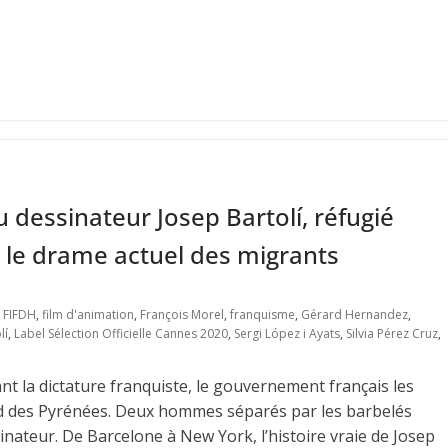
 dessinateur Josep Bartolí, réfugié
 le drame actuel des migrants
,
FIFDH
,
film d'animation
,
François Morel
,
franquisme
,
Gérard Hernandez
,
lí
,
Label Sélection Officielle Cannes 2020
,
Sergi López i Ayats
,
Silvia Pérez Cruz
,
ant la dictature franquiste, le gouvernement français les
ed des Pyrénées. Deux hommes séparés par les barbelés
ssinateur. De Barcelone à New York, l’histoire vraie de Josep