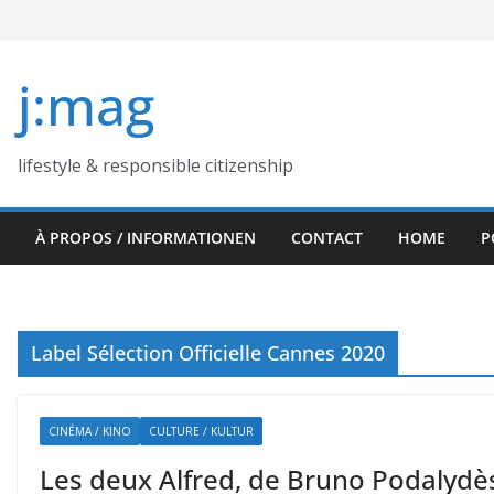
Skip
to
content
j:mag
lifestyle & responsible citizenship
À PROPOS / INFORMATIONEN
CONTACT
HOME
P
Label Sélection Officielle Cannes 2020
CINÉMA / KINO
CULTURE / KULTUR
Les deux Alfred, de Bruno Podalydès