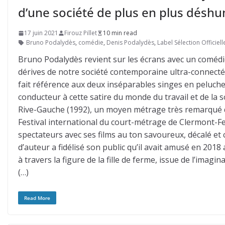
d’une société de plus en plus désh
17 juin 2021
Firouz Pillet
10 min read
Bruno Podalydès
,
comédie
,
Denis Podalydès
,
Label Sélection Officie
Bruno Podalydès revient sur les écrans avec un comédie 
dérives de notre société contemporaine ultra-connectée
fait référence aux deux inséparables singes en peluche 
conducteur à cette satire du monde du travail et de la 
Rive-Gauche (1992), un moyen métrage très remarqué qu
Festival international du court-métrage de Clermont-Fe
spectateurs avec ses films au ton savoureux, décalé et 
d’auteur a fidélisé son public qu’il avait amusé en 201
à travers la figure de la fille de ferme, issue de l’imagin
(…)
Read More