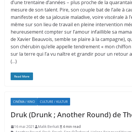
d’une trentaine d’années – plus proche de la quarantain
mesure de son talent. Pire, son couple bat de l’aile à c
manifeste et de sa jalousie maladive, voire viscérale à l’é
même sur son lieu de travail en pleine intervention médi
heureusement compter sur l’amour infaillible sa maman
de Xavier Beauvois, semble se plaire à la campagne), qu
son chérubin qu’elle appelle tendrement « mon chiffon »
sur la terre qui l’a vu naître et grandir pour un retour
(…)
Read More
CINÉMA / KINO
CULTURE / KULTUR
Druk (Drunk ; Another Round) de Tho
16 mai 2021
Malik Berkati
4 min read