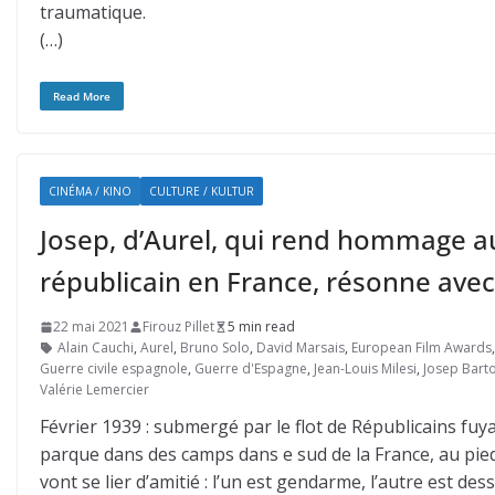
traumatique.
(…)
Read More
CINÉMA / KINO
CULTURE / KULTUR
Josep, d’Aurel, qui rend hommage au
républicain en France, résonne avec
22 mai 2021
Firouz Pillet
5 min read
Alain Cauchi
,
Aurel
,
Bruno Solo
,
David Marsais
,
European Film Awards
Guerre civile espagnole
,
Guerre d'Espagne
,
Jean-Louis Milesi
,
Josep Barto
Valérie Lemercier
Février 1939 : submergé par le flot de Républicains fuy
parque dans des camps dans e sud de la France, au pi
vont se lier d’amitié : l’un est gendarme, l’autre est de