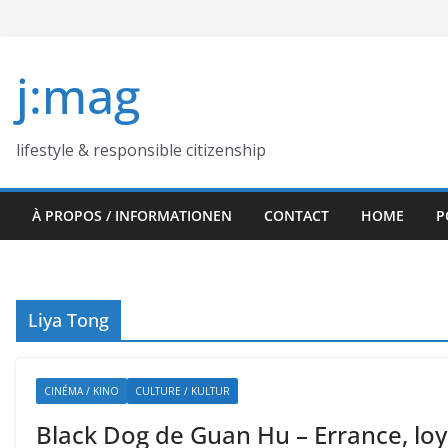
Skip
to
content
j:mag
lifestyle & responsible citizenship
À PROPOS / INFORMATIONEN
CONTACT
HOME
P
Liya Tong
CINÉMA / KINO
CULTURE / KULTUR
Black Dog de Guan Hu – Errance, lo