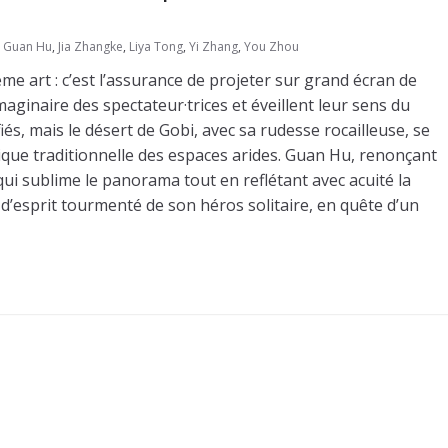
,
Guan Hu
,
Jia Zhangke
,
Liya Tong
,
Yi Zhang
,
You Zhou
me art : c’est l’assurance de projeter sur grand écran de
ginaire des spectateur·trices et éveillent leur sens du
s, mais le désert de Gobi, avec sa rudesse rocailleuse, se
ique traditionnelle des espaces arides. Guan Hu, renonçant
ui sublime le panorama tout en reflétant avec acuité la
d’esprit tourmenté de son héros solitaire, en quête d’un