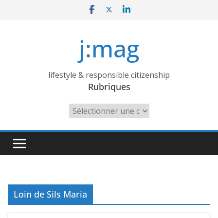
Skip
to
content
j:mag
lifestyle & responsible citizenship
Rubriques
Rubriques
Loin de Sils Maria