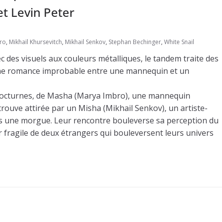
t Levin Peter
ro
,
Mikhaïl Khursevitch
,
Mikhail Senkov
,
Stephan Bechinger
,
White Snail
c des visuels aux couleurs métalliques, le tandem traite des
 une romance improbable entre une mannequin et un
 nocturnes, de Masha (Marya Imbro), une mannequin
trouve attirée par un Misha (Mikhail Senkov), un artiste-
dans une morgue. Leur rencontre bouleverse sa perception du
ur fragile de deux étrangers qui bouleversent leurs univers