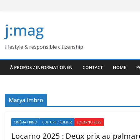
Skip
to
content
j:mag
lifestyle & responsible citizenship
À PROPOS / INFORMATIONEN
CONTACT
HOME
P
Marya Imbro
CINÉMA / KINO
CULTURE / KULTUR
LOCARNO 2025
Locarno 2025 : Deux prix au palmarè