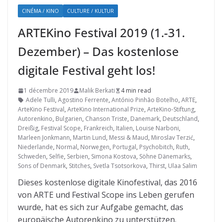
CINÉMA / KINO
CULTURE / KULTUR
ARTEKino Festival 2019 (1.-31.
Dezember) – Das kostenlose
digitale Festival geht los!
1 décembre 2019
Malik Berkati
4 min read
Adele Tulli
,
Agostino Ferrente
,
António Pinhão Botelho
,
ARTE
,
ArteKino Festival
,
ArteKino International Prize
,
ArteKino-Stiftung
,
Autorenkino
,
Bulgarien
,
Chanson Triste
,
Danemark
,
Deutschland
,
Dreißig
,
Festival Scope
,
Frankreich
,
Italien
,
Louise Narboni
,
Marleen Jonkmann
,
Martin Lund
,
Messi & Maud
,
Miroslav Terzić
,
Niederlande
,
Normal
,
Norwegen
,
Portugal
,
Psychobitch
,
Ruth
,
Schweden
,
Selfie
,
Serbien
,
Simona Kostova
,
Söhne Dänemarks
,
Sons of Denmark
,
Stitches
,
Svetla Tsotsorkova
,
Thirst
,
Ulaa Salim
Dieses kostenlose digitale Kinofestival, das 2016
von ARTE und Festival Scope ins Leben gerufen
wurde, hat es sich zur Aufgabe gemacht, das
europäische Autorenkino zu unterstützen.