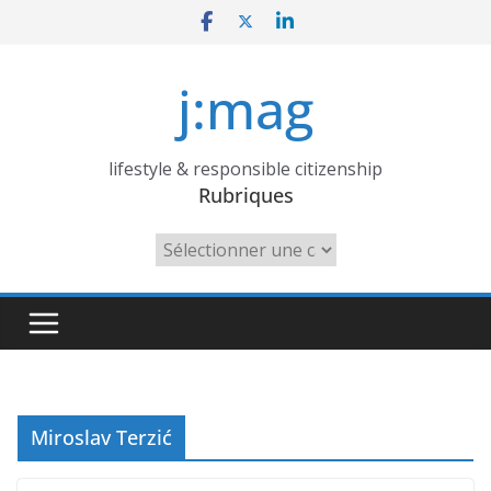
Skip
to
content
j:mag
lifestyle & responsible citizenship
Rubriques
Rubriques
Miroslav Terzić