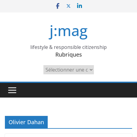
Skip
to
content
j:mag
lifestyle & responsible citizenship
Rubriques
Rubriques
Olivier Dahan