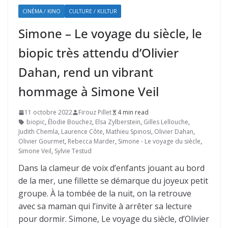
CINÉMA / KINO
CULTURE / KULTUR
Simone – Le voyage du siècle, le
biopic très attendu d’Olivier
Dahan, rend un vibrant
hommage à Simone Veil
11 octobre 2022
Firouz Pillet
4 min read
biopic
,
Élodie Bouchez
,
Elsa Zylberstein
,
Gilles Lellouche
,
Judith Chemla
,
Laurence Côte
,
Mathieu Spinosi
,
Olivier Dahan
,
Olivier Gourmet
,
Rebecca Marder
,
Simone - Le voyage du siècle
,
Simone Veil
,
Sylvie Testud
Dans la clameur de voix d’enfants jouant au bord
de la mer, une fillette se démarque du joyeux petit
groupe. À la tombée de la nuit, on la retrouve
avec sa maman qui l’invite à arrêter sa lecture
pour dormir. Simone, Le voyage du siècle, d’Olivier