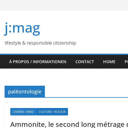
Skip
to
content
j:mag
lifestyle & responsible citizenship
À PROPOS / INFORMATIONEN
CONTACT
HOME
P
paléontologie
CINÉMA / KINO
CULTURE / KULTUR
Ammonite, le second long métrage 