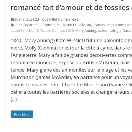
romancé fait d’amour et de fossiles 
30 mai 2021
Firouz Pillet
5 min read
Alec Secareanu
,
Ammonite
,
Dustin O’Halloran
,
Francis Lee
,
Gemma Jo
Label Sélection Officielle Cannes 2020
,
Mary Anning
,
paléontologie
,
Saoi
1840 : Mary Anning (Kate Winslet) fut une paléontolo
mère, Molly (Gemma Jones) sur la côte à Lyme, dans le 
l’Angleterre. Mary a fait de grandes découvertes comme 
renommée mondiale, exposé au British Museum, mais ce
temps, Mary glane des ammonites sur la plage et les ve
Murchison (James McArdle), en partance pour un voyag
épouse convalescente, Charlotte Murchison (Saoirse Ro
défiera toutes les barrières sociales et changera leurs v
(…)
Read More