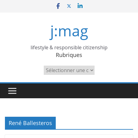
Skip
to
content
j:mag
lifestyle & responsible citizenship
Rubriques
Rubriques
René Ballesteros