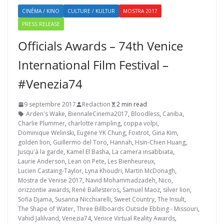
CINÉMA / KINO
CULTURE / KULTUR
MOSTRA 2017
PRESS RELEASE
Officials Awards – 74th Venice
International Film Festival –
#Venezia74
9 septembre 2017
Redaction
2 min read
Arden's Wake
,
BiennaleCinema2017
,
Bloodless
,
Caniba
,
Charlie Plummer
,
charlotte rampling
,
coppa volpi
,
Dominique Welinski
,
Eugene YK Chung
,
Foxtrot
,
Gina Kim
,
golden lion
,
Guillermo del Toro
,
Hannah
,
Hsin-Chien Huang
,
Jusqu'à la garde
,
Kamel El Basha
,
La camera insabbiata
,
Laurie Anderson
,
Lean on Pete
,
Les Bienheureux
,
Lucien Castaing-Taylor
,
Lyna Khoudri
,
Martin McDonagh
,
Mostra de Venise 2017
,
Navid Mohammadzadeh
,
Nico
,
orizzontie awards
,
René Ballesteros
,
Samuel Maoz
,
silver lion
,
Sofia Djama
,
Susanna Nicchiarelli
,
Sweet Country
,
The Insult
,
The Shape of Water
,
Three Billboards Outside Ebbing - Missouri
,
Vahid Jalilvand
,
Venezia74
,
Venice Virtual Reality Awards
,