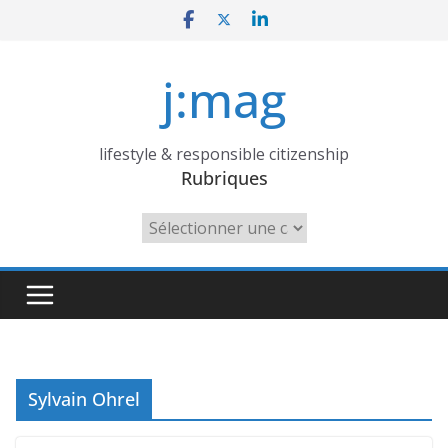
Skip
to
content
j:mag
lifestyle & responsible citizenship
Rubriques
Rubriques
Sylvain Ohrel