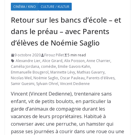
CINÉMA / KINO
CULTURE / KULTUR
Retour sur les bancs d’école – et
dans le préau – avec Parents
d’élèves de Noémie Saglio
9 octobre 2020
Firouz Pillet
5 min read
Alexandre Lier
,
Alice Girard
,
Alix Poisson
,
Anne Charrier
,
Camélia Jordana
,
comédie
,
Emilie Gavois-Kahn
,
Emmanuelle Bougerol
,
Marinette Lévy
,
Mathias Gavarry
,
Nicolas Weil
,
Noémie Saglio
,
Oscar Pauleau
,
Parents d'élèves
,
Samir Guesmi
,
Sylvain Ohrel
,
Vincent Dedienne
Vincent (Vincent Dedienne), trentenaire sans
enfant, vit de petits boulots, en particulier la
garde d’animaux de compagnie durant les
vacances de leurs propriétaires. Habitué à
converser avec une perruche, un hamster qui
passe ses journées à courir dans une roue ou une