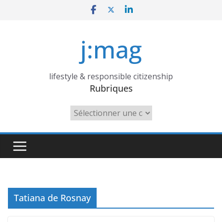
Skip
to
content
j:mag
lifestyle & responsible citizenship
Rubriques
Rubriques
Tatiana de Rosnay