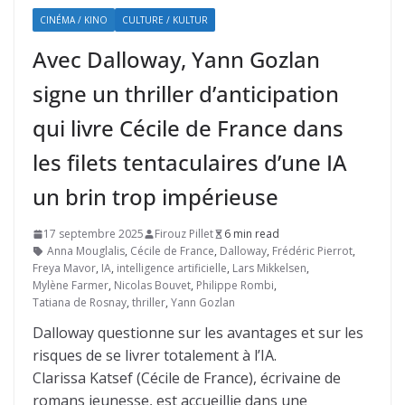
CINÉMA / KINO
CULTURE / KULTUR
Avec Dalloway, Yann Gozlan
signe un thriller d’anticipation
qui livre Cécile de France dans
les filets tentaculaires d’une IA
un brin trop impérieuse
17 septembre 2025
Firouz Pillet
6 min read
Anna Mouglalis
,
Cécile de France
,
Dalloway
,
Frédéric Pierrot
,
Freya Mavor
,
IA
,
intelligence artificielle
,
Lars Mikkelsen
,
Mylène Farmer
,
Nicolas Bouvet
,
Philippe Rombi
,
Tatiana de Rosnay
,
thriller
,
Yann Gozlan
Dalloway questionne sur les avantages et sur les
risques de se livrer totalement à l’IA.
Clarissa Katsef (Cécile de France), écrivaine de
romans jeunesse, est accueillie dans une