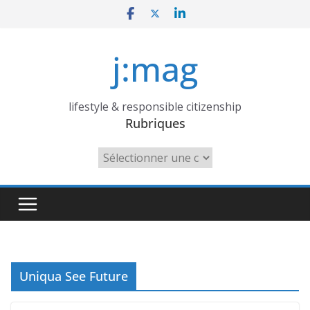
Skip
to
content
j:mag
lifestyle & responsible citizenship
Rubriques
Rubriques
Uniqua See Future