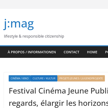
Skip
to
content
j:mag
lifestyle & responsible citizenship
À PROPOS / INFORMATIONEN
CONTACT
HOME
P
CINÉMA / KINO
CULTURE / KULTUR
PROJETS JEUNES / JUGENDPROJEKTE
Festival Cinéma Jeune Publ
regards, élargir les horizon