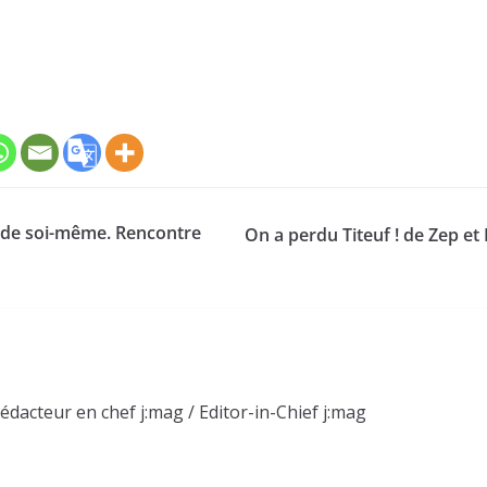
t de soi-même. Rencontre
On a perdu Titeuf ! de Zep et 
Rédacteur en chef j:mag / Editor-in-Chief j:mag