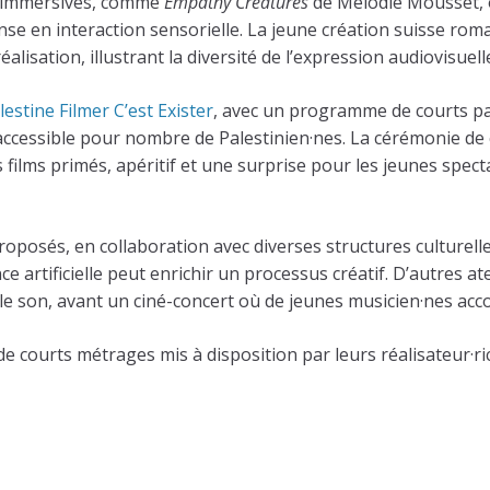
s immersives, comme
Empathy Creatures
de Melodie Mousset, o
anse en interaction sensorielle. La jeune création suisse ro
alisation, illustrant la diversité de l’expression audiovisue
lestine Filmer C’est Exister
, avec un programme de courts pale
accessible pour nombre de Palestinien·nes. La cérémonie de cl
films primés, apéritif et une surprise pour les jeunes spec
roposés, en collaboration avec diverses structures culturelle
 artificielle peut enrichir un processus créatif. D’autres ate
 et le son, avant un ciné-concert où de jeunes musicien·nes 
de courts métrages mis à disposition par leurs réalisateur·rice