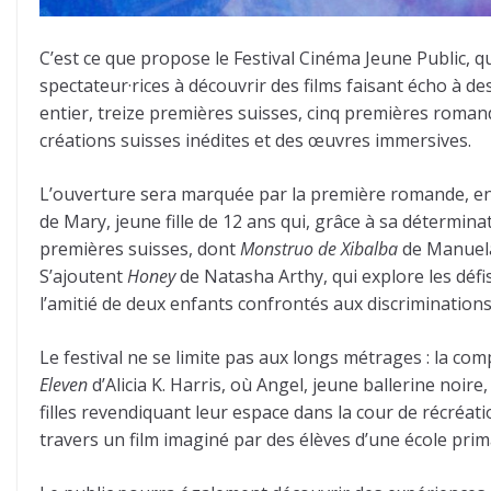
C’est ce que propose le Festival Cinéma Jeune Public, q
spectateur·rices à découvrir des films faisant écho à 
entier, treize premières suisses, cinq premières romand
créations suisses inédites et des œuvres immersives.
L’ouverture sera marquée par la première romande, en 
de Mary, jeune fille de 12 ans qui, grâce à sa détermin
premières suisses, dont
Monstruo de Xibalba
de Manuela 
S’ajoutent
Honey
de Natasha Arthy, qui explore les défi
l’amitié de deux enfants confrontés aux discriminations
Le festival ne se limite pas aux longs métrages : la com
Eleven
d’Alicia K. Harris, où Angel, jeune ballerine noir
filles revendiquant leur espace dans la cour de récréat
travers un film imaginé par des élèves d’une école pri