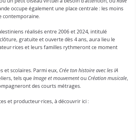
ù un petit oiseau virtuel a besoin d’attention, ou
Rave
mande occupe également une place centrale : les moins
lle contemporaine.
stiniens réalisés entre 2006 et 2024, intitulé
ôture, gratuite et ouverte dès 4 ans, aura lieu le
tateur·rices et leurs familles rythmeront ce moment
s et scolaires. Parmi eux,
Crée ton histoire avec les IA
liers, tels que
Image et mouvement
ou
Création musicale
,
accompagneront des courts métrages.
s et producteur·rices, à découvrir ici :