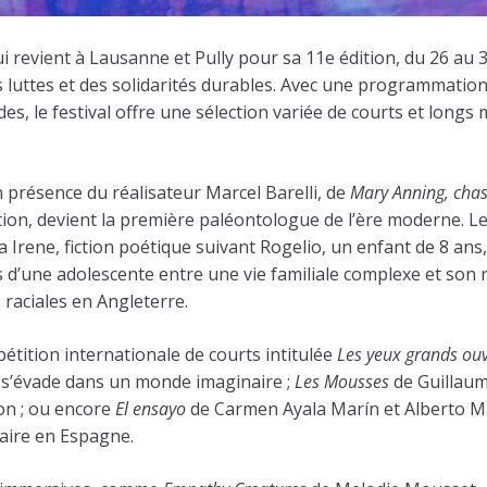
ui revient à Lausanne et Pully pour sa 11e édition, du 26 au
des luttes et des solidarités durables. Avec une programmati
es, le festival offre une sélection variée de courts et longs
présence du réalisateur Marcel Barelli, de
Mary Anning, chas
ation, devient la première paléontologue de l’ère moderne. L
Irene, fiction poétique suivant Rogelio, un enfant de 8 ans
s d’une adolescente entre une vie familiale complexe et son 
 raciales en Angleterre.
pétition internationale de courts intitulée
Les yeux grands ouv
e, s’évade dans un monde imaginaire ;
Les Mousses
de Guillaum
ion ; ou encore
El ensayo
de Carmen Ayala Marín et Alberto Ma
maire en Espagne.