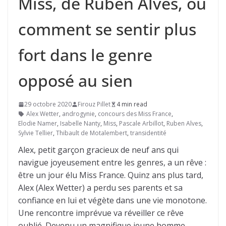
Miss, de Ruben Alves, ou
comment se sentir plus
fort dans le genre
opposé au sien
29 octobre 2020
Firouz Pillet
4 min read
Alex Wetter
,
androgynie
,
concours des Miss France
,
Elodie Namer
,
Isabelle Nanty
,
Miss
,
Pascale Arbillot
,
Ruben Alves
,
Sylvie Tellier
,
Thibault de Motalembert
,
transidentité
Alex, petit garçon gracieux de neuf ans qui
navigue joyeusement entre les genres, a un rêve :
être un jour élu Miss France. Quinz ans plus tard,
Alex (Alex Wetter) a perdu ses parents et sa
confiance en lui et végète dans une vie monotone.
Une rencontre imprévue va réveiller ce rêve
oublié. Devenu un magnifique jeune homme