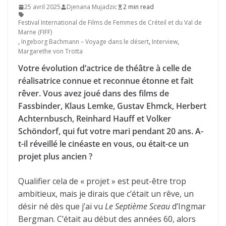
25 avril 2025
Djenana Mujadzic
2 min read
Festival International de Films de Femmes de Créteil et du Val de
Marne (FIFF)
,
Ingeborg Bachmann – Voyage dans le désert
,
Interview
,
Margarethe von Trotta
Votre évolution d’actrice de théâtre à celle de
réalisatrice connue et reconnue étonne et fait
rêver. Vous avez joué dans des films de
Fassbinder, Klaus Lemke, Gustav Ehmck, Herbert
Achternbusch, Reinhard Hauff et Volker
Schöndorf, qui fut votre mari pendant 20 ans. A-
t-il réveillé le cinéaste en vous, ou était-ce un
projet plus ancien ?
Qualifier cela de « projet » est peut-être trop
ambitieux, mais je dirais que c’était un rêve, un
désir né dès que j’ai vu
Le Septième Sceau
d’Ingmar
Bergman. C’était au début des années 60, alors