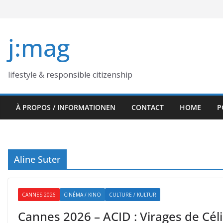
Skip
to
content
j:mag
lifestyle & responsible citizenship
À PROPOS / INFORMATIONEN
CONTACT
HOME
P
Aline Suter
CANNES 2026
CINÉMA / KINO
CULTURE / KULTUR
Cannes 2026 – ACID : Virages de Céli