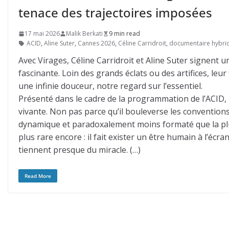
tenace des trajectoires imposées
17 mai 2026
Malik Berkati
9 min read
ACID
,
Aline Suter
,
Cannes 2026
,
Céline Carridroit
,
documentaire hybri
Avec Virages, Céline Carridroit et Aline Suter signent 
fascinante. Loin des grands éclats ou des artifices, leu
une infinie douceur, notre regard sur l’essentiel.
Présenté dans le cadre de la programmation de l’ACID,
vivante. Non pas parce qu’il bouleverse les conventio
dynamique et paradoxalement moins formaté que la plupa
plus rare encore : il fait exister un être humain à l’éc
tiennent presque du miracle. (…)
Read More