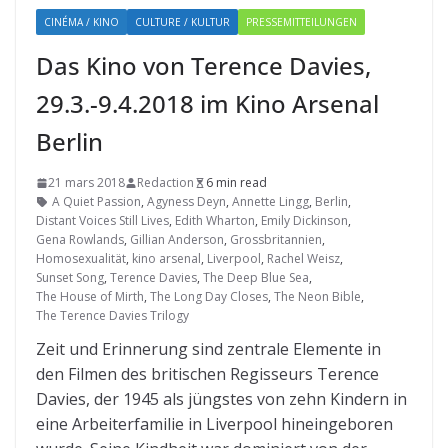
CINÉMA / KINO
CULTURE / KULTUR
PRESSEMITTEILUNGEN
Das Kino von Terence Davies,
29.3.-9.4.2018 im Kino Arsenal
Berlin
21 mars 2018
Redaction
6 min read
A Quiet Passion
,
Agyness Deyn
,
Annette Lingg
,
Berlin
,
Distant Voices Still Lives
,
Edith Wharton
,
Emily Dickinson
,
Gena Rowlands
,
Gillian Anderson
,
Grossbritannien
,
Homosexualität
,
kino arsenal
,
Liverpool
,
Rachel Weisz
,
Sunset Song
,
Terence Davies
,
The Deep Blue Sea
,
The House of Mirth
,
The Long Day Closes
,
The Neon Bible
,
The Terence Davies Trilogy
Zeit und Erinnerung sind zentrale Elemente in
den Filmen des britischen Regisseurs Terence
Davies, der 1945 als jüngstes von zehn Kindern in
eine Arbeiterfamilie in Liverpool hineingeboren