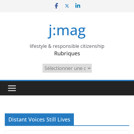
Skip
to
content
j:mag
lifestyle & responsible citizenship
Rubriques
Rubriques
Distant Voices Still Lives