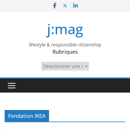
Skip
to
content
j:mag
lifestyle & responsible citizenship
Rubriques
Rubriques
Fondation IKEA