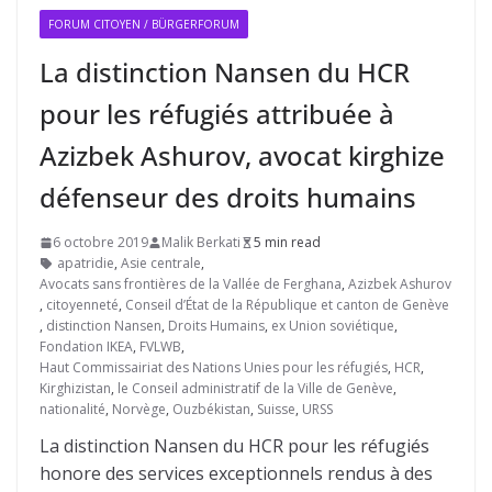
FORUM CITOYEN / BÜRGERFORUM
La distinction Nansen du HCR
pour les réfugiés attribuée à
Azizbek Ashurov, avocat kirghize
défenseur des droits humains
6 octobre 2019
Malik Berkati
5 min read
apatridie
,
Asie centrale
,
Avocats sans frontières de la Vallée de Ferghana
,
Azizbek Ashurov
,
citoyenneté
,
Conseil d’État de la République et canton de Genève
,
distinction Nansen
,
Droits Humains
,
ex Union soviétique
,
Fondation IKEA
,
FVLWB
,
Haut Commissairiat des Nations Unies pour les réfugiés
,
HCR
,
Kirghizistan
,
le Conseil administratif de la Ville de Genève
,
nationalité
,
Norvège
,
Ouzbékistan
,
Suisse
,
URSS
La distinction Nansen du HCR pour les réfugiés
honore des services exceptionnels rendus à des