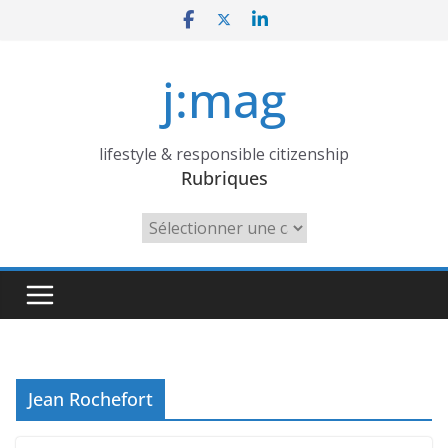
Skip
to
content
j:mag
lifestyle & responsible citizenship
Rubriques
Rubriques
Jean Rochefort