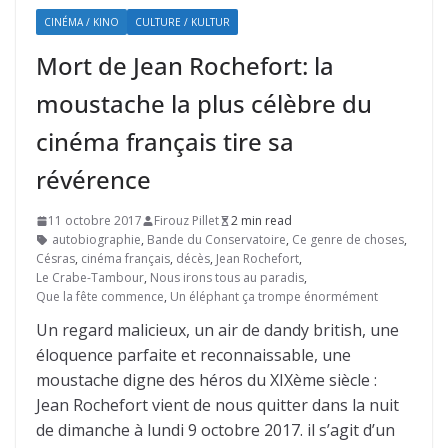
CINÉMA / KINO
CULTURE / KULTUR
Mort de Jean Rochefort: la
moustache la plus célèbre du
cinéma français tire sa
révérence
11 octobre 2017
Firouz Pillet
2 min read
autobiographie
,
Bande du Conservatoire
,
Ce genre de choses
,
Césras
,
cinéma français
,
décès
,
Jean Rochefort
,
Le Crabe-Tambour
,
Nous irons tous au paradis
,
Que la fête commence
,
Un éléphant ça trompe énormément
Un regard malicieux, un air de dandy british, une
éloquence parfaite et reconnaissable, une
moustache digne des héros du XIXème siècle :
Jean Rochefort vient de nous quitter dans la nuit
de dimanche à lundi 9 octobre 2017. il s’agit d’un