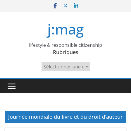
Skip
to
content
j:mag
lifestyle & responsible citizenship
Rubriques
Rubriques
Journée mondiale du livre et du droit d’auteur