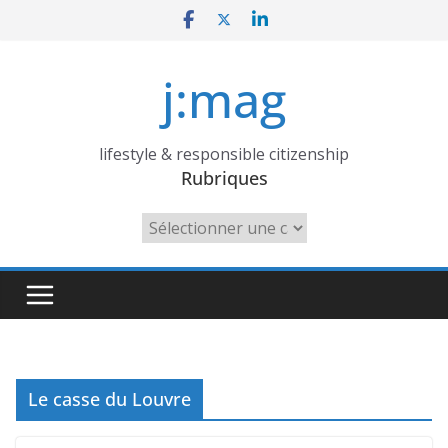
Skip
to
content
j:mag
lifestyle & responsible citizenship
Rubriques
Rubriques
Le casse du Louvre