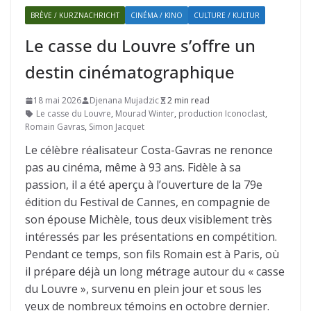
BRÈVE / KURZNACHRICHT
CINÉMA / KINO
CULTURE / KULTUR
Le casse du Louvre s’offre un
destin cinématographique
18 mai 2026
Djenana Mujadzic
2 min read
Le casse du Louvre
,
Mourad Winter
,
production Iconoclast
,
Romain Gavras
,
Simon Jacquet
Le célèbre réalisateur Costa-Gavras ne renonce
pas au cinéma, même à 93 ans. Fidèle à sa
passion, il a été aperçu à l’ouverture de la 79e
édition du Festival de Cannes, en compagnie de
son épouse Michèle, tous deux visiblement très
intéressés par les présentations en compétition.
Pendant ce temps, son fils Romain est à Paris, où
il prépare déjà un long métrage autour du « casse
du Louvre », survenu en plein jour et sous les
yeux de nombreux témoins en octobre dernier.