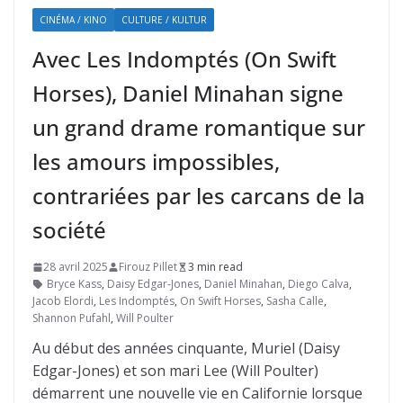
CINÉMA / KINO
CULTURE / KULTUR
Avec Les Indomptés (On Swift
Horses), Daniel Minahan signe
un grand drame romantique sur
les amours impossibles,
contrariées par les carcans de la
société
28 avril 2025
Firouz Pillet
3 min read
Bryce Kass
,
Daisy Edgar-Jones
,
Daniel Minahan
,
Diego Calva
,
Jacob Elordi
,
Les Indomptés
,
On Swift Horses
,
Sasha Calle
,
Shannon Pufahl
,
Will Poulter
Au début des années cinquante, Muriel (Daisy
Edgar-Jones) et son mari Lee (Will Poulter)
démarrent une nouvelle vie en Californie lorsque