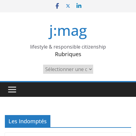
Skip
to
content
j:mag
lifestyle & responsible citizenship
Rubriques
Rubriques
Les Indomptés