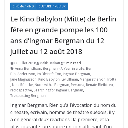
CINÉMA / KINO
CULTURE / KULTUR
Le Kino Babylon (Mitte) de Berlin
fête en grande pompe les 100
ans d’Ingmar Bergman du 12
juillet au 12 août 2018
11 juillet 2018
Malik Berkati
5 min read
Anna Berndtson
,
Bergman - A Year in a Life
,
Berlin
,
Bibi Andersson
,
Im Bleistift-Ton
,
Ingmar Bergman
,
Jane Magnusson
,
Kino Babylon
,
Liv Ullman
,
Margarethe von Trotta
,
Nina Röhlcke
,
Nude with… Bergman
,
Persona
,
Renate Bleibtreu
,
rétrospective
,
Searching for Ingmar Bergman
,
Trespassing Bergman
Ingmar Bergman. Rien qu’à l’évocation du nom du
cinéaste, écrivain, homme de théâtre suédois, il y
a en général deux réactions : la première, et la
plus courante, un sourire en coin affichant d’un