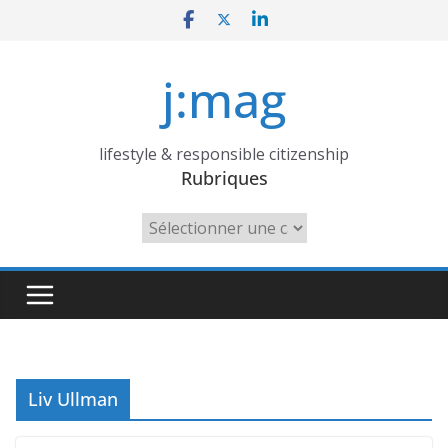
Skip
to
content
j:mag
lifestyle & responsible citizenship
Rubriques
Rubriques
Liv Ullman