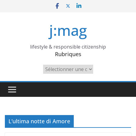
Skip
to
content
j:mag
lifestyle & responsible citizenship
Rubriques
Rubriques
L’ultima notte di Amore