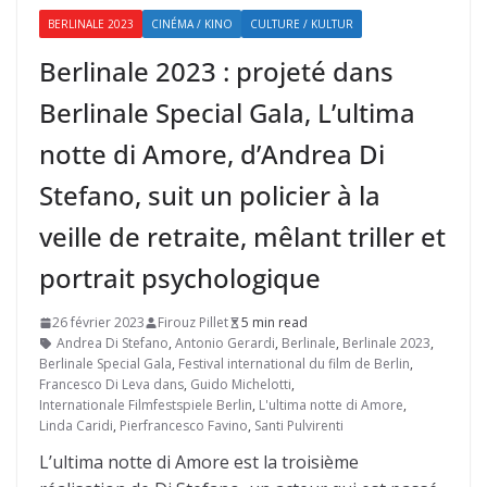
BERLINALE 2023
CINÉMA / KINO
CULTURE / KULTUR
Berlinale 2023 : projeté dans
Berlinale Special Gala, L’ultima
notte di Amore, d’Andrea Di
Stefano, suit un policier à la
veille de retraite, mêlant triller et
portrait psychologique
26 février 2023
Firouz Pillet
5 min read
Andrea Di Stefano
,
Antonio Gerardi
,
Berlinale
,
Berlinale 2023
,
Berlinale Special Gala
,
Festival international du film de Berlin
,
Francesco Di Leva dans
,
Guido Michelotti
,
Internationale Filmfestspiele Berlin
,
L'ultima notte di Amore
,
Linda Caridi
,
Pierfrancesco Favino
,
Santi Pulvirenti
L’ultima notte di Amore est la troisième