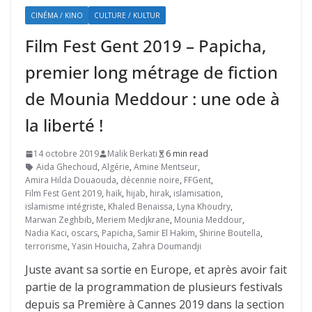
CINÉMA / KINO
CULTURE / KULTUR
Film Fest Gent 2019 – Papicha,
premier long métrage de fiction
de Mounia Meddour : une ode à
la liberté !
14 octobre 2019
Malik Berkati
6 min read
Aida Ghechoud
,
Algérie
,
Amine Mentseur
,
Amira Hilda Douaouda
,
décennie noire
,
FFGent
,
Film Fest Gent 2019
,
haïk
,
hijab
,
hirak
,
islamisation
,
islamisme intégriste
,
Khaled Benaissa
,
Lyna Khoudry
,
Marwan Zeghbib
,
Meriem Medjkrane
,
Mounia Meddour
,
Nadia Kaci
,
oscars
,
Papicha
,
Samir El Hakim
,
Shirine Boutella
,
terrorisme
,
Yasin Houicha
,
Zahra Doumandji
Juste avant sa sortie en Europe, et après avoir fait
partie de la programmation de plusieurs festivals
depuis sa Première à Cannes 2019 dans la section