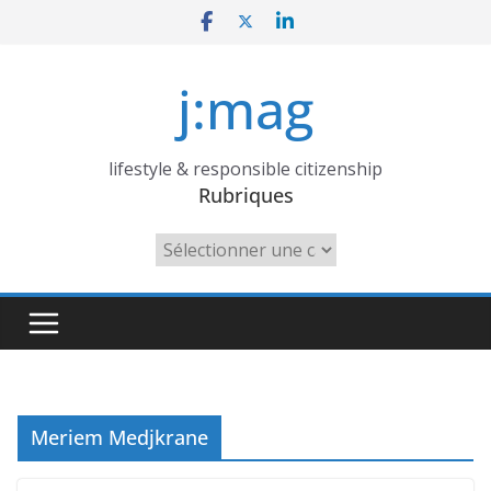
Skip
to
content
j:mag
lifestyle & responsible citizenship
Rubriques
Rubriques
Meriem Medjkrane