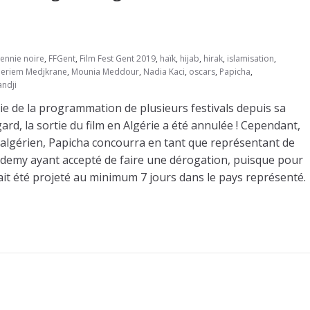
ennie noire
,
FFGent
,
Film Fest Gent 2019
,
haïk
,
hijab
,
hirak
,
islamisation
,
eriem Medjkrane
,
Mounia Meddour
,
Nadia Kaci
,
oscars
,
Papicha
,
ndji
rtie de la programmation de plusieurs festivals depuis sa
d, la sortie du film en Algérie a été annulée ! Cependant,
 algérien, Papicha concourra en tant que représentant de
Academy ayant accepté de faire une dérogation, puisque pour
’il ait été projeté au minimum 7 jours dans le pays représenté.