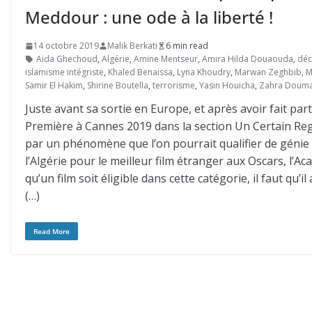
Meddour : une ode à la liberté !
14 octobre 2019
Malik Berkati
6 min read
Aida Ghechoud
,
Algérie
,
Amine Mentseur
,
Amira Hilda Douaouda
,
déc
islamisme intégriste
,
Khaled Benaissa
,
Lyna Khoudry
,
Marwan Zeghbib
,
M
Samir El Hakim
,
Shirine Boutella
,
terrorisme
,
Yasin Houicha
,
Zahra Douma
Juste avant sa sortie en Europe, et après avoir fait pa
Première à Cannes 2019 dans la section Un Certain Regar
par un phénomène que l’on pourrait qualifier de génie
l’Algérie pour le meilleur film étranger aux Oscars, l’
qu’un film soit éligible dans cette catégorie, il faut qu
(…)
Read More