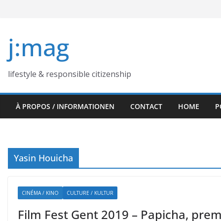
Skip
to
content
j:mag
lifestyle & responsible citizenship
À PROPOS / INFORMATIONEN
CONTACT
HOME
P
Yasin Houicha
CINÉMA / KINO
CULTURE / KULTUR
Film Fest Gent 2019 – Papicha, prem