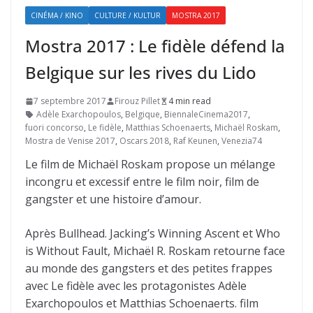
CINÉMA / KINO
CULTURE / KULTUR
MOSTRA 2017
Mostra 2017 : Le fidèle défend la
Belgique sur les rives du Lido
7 septembre 2017
Firouz Pillet
4 min read
Adèle Exarchopoulos
,
Belgique
,
BiennaleCinema2017
,
fuori concorso
,
Le fidèle
,
Matthias Schoenaerts
,
Michaël Roskam
,
Mostra de Venise 2017
,
Oscars 2018
,
Raf Keunen
,
Venezia74
Le film de Michaël Roskam propose un mélange
incongru et excessif entre le film noir, film de
gangster et une histoire d’amour.
Après Bullhead. Jacking’s Winning Ascent et Who
is Without Fault, Michaël R. Roskam retourne face
au monde des gangsters et des petites frappes
avec Le fidèle avec les protagonistes Adèle
Exarchopoulos et Matthias Schoenaerts. film