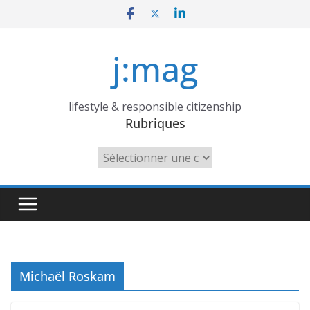
Skip
to
content
j:mag
lifestyle & responsible citizenship
Rubriques
Rubriques
Michaël Roskam