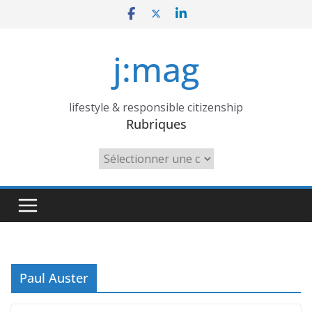
Skip
to
content
j:mag
lifestyle & responsible citizenship
Rubriques
Rubriques
Paul Auster