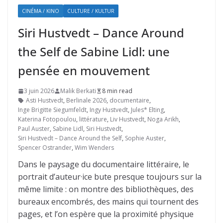
CINÉMA / KINO
CULTURE / KULTUR
Siri Hustvedt – Dance Around
the Self de Sabine Lidl: une
pensée en mouvement
3 juin 2026
Malik Berkati
8 min read
Asti Hust­vedt
,
Berlinale 2026
,
documentaire
,
Inge Brigitte Siegum­feldt
,
Ingy Hust­vedt
,
Jules* Elting
,
Kate­rina Foto­poulou
,
littérature
,
Liv Hust­vedt
,
Noga Arikh
,
Paul Auster
,
Sabine Lidl
,
Siri Hust­vedt
,
Siri Hustvedt – Dance Around the Self
,
Sophie Auster
,
Spencer Ostrander
,
Wim Wenders
Dans le paysage du documentaire littéraire, le
portrait d’auteur·ice bute presque toujours sur la
même limite : on montre des bibliothèques, des
bureaux encombrés, des mains qui tournent des
pages, et l’on espère que la proximité physique