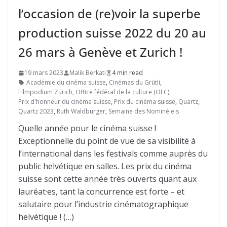
l’occasion de (re)voir la superbe
production suisse 2022 du 20 au
26 mars à Genève et Zurich !
19 mars 2023
Malik Berkati
4 min read
Académie du cinéma suisse
,
Cinémas du Grütli
,
Filmpodium Zürich
,
Office fédéral de la culture (OFC)
,
Prix d'honneur du cinéma suisse
,
Prix du cinéma suisse
,
Quartz
,
Quartz 2023
,
Ruth Waldburger
,
Semaine des Nominé·e·s
Quelle année pour le cinéma suisse !
Exceptionnelle du point de vue de sa visibilité à
l’international dans les festivals comme auprès du
public helvétique en salles. Les prix du cinéma
suisse sont cette année très ouverts quant aux
lauréat·es, tant la concurrence est forte – et
salutaire pour l’industrie cinématographique
helvétique ! (…)