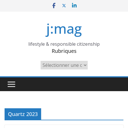
Skip
to
content
j:mag
lifestyle & responsible citizenship
Rubriques
Rubriques
Quartz 2023