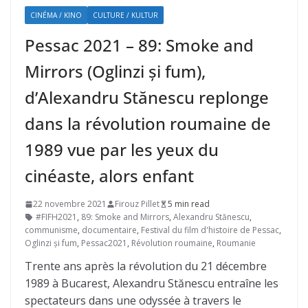
CINÉMA / KINO
CULTURE / KULTUR
Pessac 2021 – 89: Smoke and
Mirrors (Oglinzi și fum),
d’Alexandru Stănescu replonge
dans la révolution roumaine de
1989 vue par les yeux du
cinéaste, alors enfant
22 novembre 2021
Firouz Pillet
5 min read
#FIFH2021
,
89: Smoke and Mirrors
,
Alexandru Stănescu
,
communisme
,
documentaire
,
Festival du film d'histoire de Pessac
,
Oglinzi și fum
,
Pessac2021
,
Révolution roumaine
,
Roumanie
Trente ans après la révolution du 21 décembre
1989 à Bucarest, Alexandru Stănescu entraîne les
spectateurs dans une odyssée à travers le