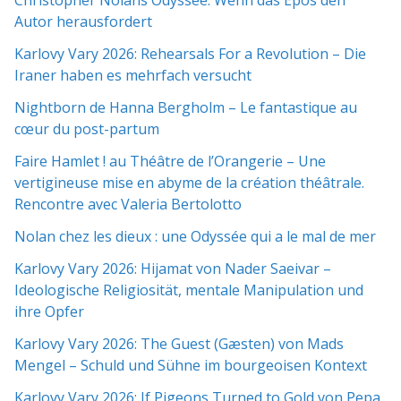
Christopher Nolans Odyssee: Wenn das Epos den
Autor herausfordert
Karlovy Vary 2026: Rehearsals For a Revolution – Die
Iraner haben es mehrfach versucht
Nightborn de Hanna Bergholm – Le fantastique au
cœur du post-partum
Faire Hamlet ! au Théâtre de l’Orangerie – Une
vertigineuse mise en abyme de la création théâtrale.
Rencontre avec Valeria Bertolotto
Nolan chez les dieux : une Odyssée qui a le mal de mer
Karlovy Vary 2026: Hijamat von Nader Saeivar​​ –
Ideologische Religiosität, mentale Manipulation und
ihre Opfer
Karlovy Vary 2026: The Guest (Gæsten) von Mads
Mengel – Schuld und Sühne im bourgeoisen Kontext
Karlovy Vary 2026: If Pigeons Turned to Gold von Pepa