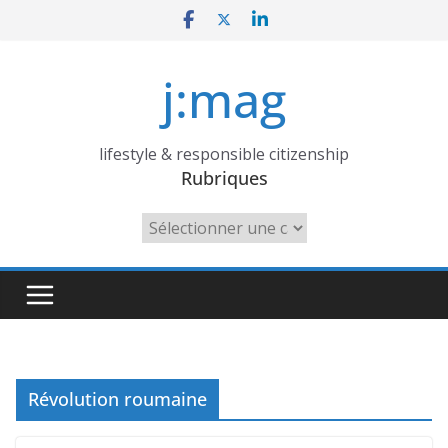
Skip
to
content
j:mag
lifestyle & responsible citizenship
Rubriques
Rubriques
Révolution roumaine