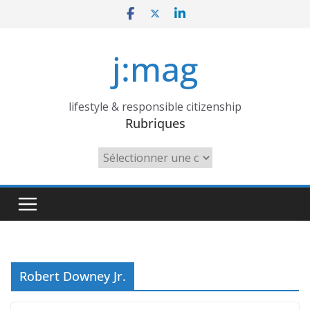
Skip
to
content
j:mag
lifestyle & responsible citizenship
Rubriques
Rubriques
Robert Downey Jr.