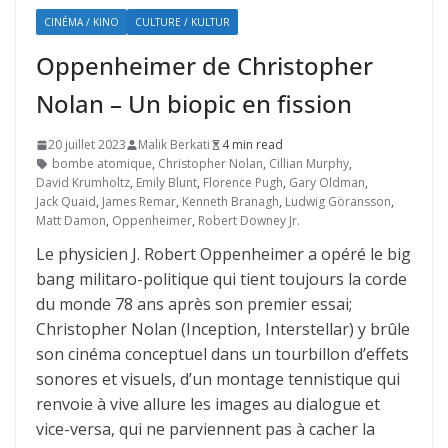
CINÉMA / KINO
CULTURE / KULTUR
Oppenheimer de Christopher
Nolan – Un biopic en fission
20 juillet 2023
Malik Berkati
4 min read
bombe atomique
,
Christopher Nolan
,
Cillian Murphy
,
David Krumholtz
,
Emily Blunt
,
Florence Pugh
,
Gary Oldman
,
Jack Quaid
,
James Remar
,
Kenneth Branagh
,
Ludwig Göransson
,
Matt Damon
,
Oppenheimer
,
Robert Downey Jr.
Le physicien J. Robert Oppenheimer a opéré le big
bang militaro-politique qui tient toujours la corde
du monde 78 ans après son premier essai;
Christopher Nolan (Inception, Interstellar) y brûle
son cinéma conceptuel dans un tourbillon d’effets
sonores et visuels, d’un montage tennistique qui
renvoie à vive allure les images au dialogue et
vice-versa, qui ne parviennent pas à cacher la