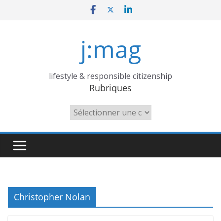
Skip
to
content
j:mag
lifestyle & responsible citizenship
Rubriques
Rubriques
Christopher Nolan