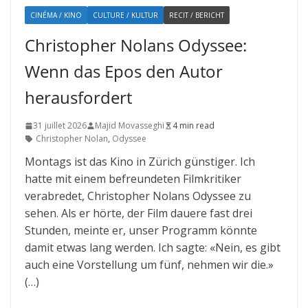
CINÉMA / KINO
CULTURE / KULTUR
RECIT / BERICHT
Christopher Nolans Odyssee:
Wenn das Epos den Autor
herausfordert
31 juillet 2026
Majid Movasseghi
4 min read
Christopher Nolan
,
Odyssee
Montags ist das Kino in Zürich günstiger. Ich
hatte mit einem befreundeten Filmkritiker
verabredet, Christopher Nolans Odyssee zu
sehen. Als er hörte, der Film dauere fast drei
Stunden, meinte er, unser Programm könnte
damit etwas lang werden. Ich sagte: «Nein, es gibt
auch eine Vorstellung um fünf, nehmen wir die.»
(…)