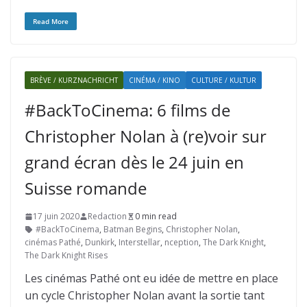
Read More
BRÈVE / KURZNACHRICHT
CINÉMA / KINO
CULTURE / KULTUR
#BackToCinema: 6 films de
Christopher Nolan à (re)voir sur
grand écran dès le 24 juin en
Suisse romande
17 juin 2020
Redaction
0 min read
#BackToCinema
,
Batman Begins
,
Christopher Nolan
,
cinémas Pathé
,
Dunkirk
,
Interstellar
,
nception
,
The Dark Knight
,
The Dark Knight Rises
Les cinémas Pathé ont eu idée de mettre en place
un cycle Christopher Nolan avant la sortie tant