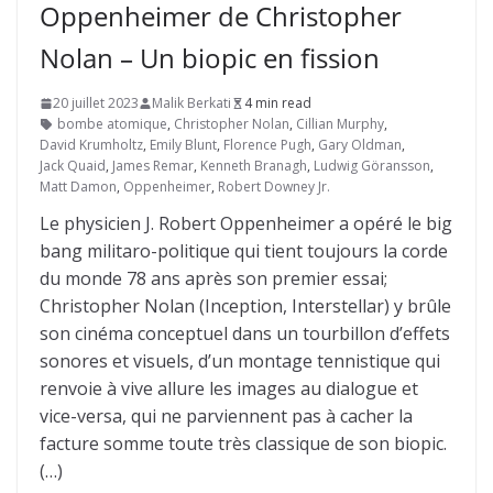
Oppenheimer de Christopher
Nolan – Un biopic en fission
20 juillet 2023
Malik Berkati
4 min read
bombe atomique
,
Christopher Nolan
,
Cillian Murphy
,
David Krumholtz
,
Emily Blunt
,
Florence Pugh
,
Gary Oldman
,
Jack Quaid
,
James Remar
,
Kenneth Branagh
,
Ludwig Göransson
,
Matt Damon
,
Oppenheimer
,
Robert Downey Jr.
Le physicien J. Robert Oppenheimer a opéré le big
bang militaro-politique qui tient toujours la corde
du monde 78 ans après son premier essai;
Christopher Nolan (Inception, Interstellar) y brûle
son cinéma conceptuel dans un tourbillon d’effets
sonores et visuels, d’un montage tennistique qui
renvoie à vive allure les images au dialogue et
vice-versa, qui ne parviennent pas à cacher la
facture somme toute très classique de son biopic.
(…)