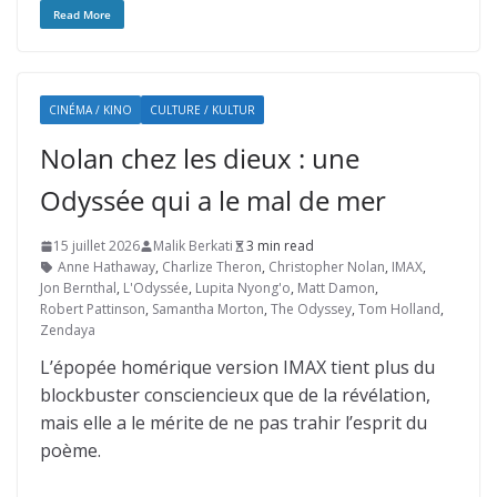
Read More
CINÉMA / KINO
CULTURE / KULTUR
Nolan chez les dieux : une
Odyssée qui a le mal de mer
15 juillet 2026
Malik Berkati
3 min read
Anne Hathaway
,
Charlize Theron
,
Christopher Nolan
,
IMAX
,
Jon Bernthal
,
L'Odyssée
,
Lupita Nyong'o
,
Matt Damon
,
Robert Pattinson
,
Samantha Morton
,
The Odyssey
,
Tom Holland
,
Zendaya
L’épopée homérique version IMAX tient plus du
blockbuster consciencieux que de la révélation,
mais elle a le mérite de ne pas trahir l’esprit du
poème.