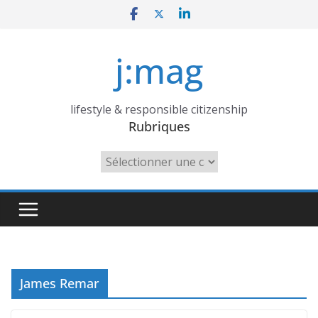
Skip
to
content
j:mag
lifestyle & responsible citizenship
Rubriques
Rubriques
James Remar