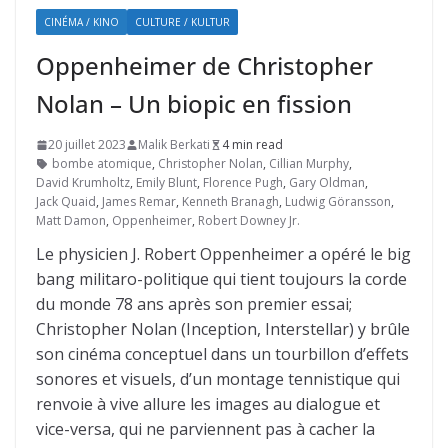
CINÉMA / KINO
CULTURE / KULTUR
Oppenheimer de Christopher
Nolan – Un biopic en fission
20 juillet 2023
Malik Berkati
4 min read
bombe atomique
,
Christopher Nolan
,
Cillian Murphy
,
David Krumholtz
,
Emily Blunt
,
Florence Pugh
,
Gary Oldman
,
Jack Quaid
,
James Remar
,
Kenneth Branagh
,
Ludwig Göransson
,
Matt Damon
,
Oppenheimer
,
Robert Downey Jr.
Le physicien J. Robert Oppenheimer a opéré le big
bang militaro-politique qui tient toujours la corde
du monde 78 ans après son premier essai;
Christopher Nolan (Inception, Interstellar) y brûle
son cinéma conceptuel dans un tourbillon d’effets
sonores et visuels, d’un montage tennistique qui
renvoie à vive allure les images au dialogue et
vice-versa, qui ne parviennent pas à cacher la