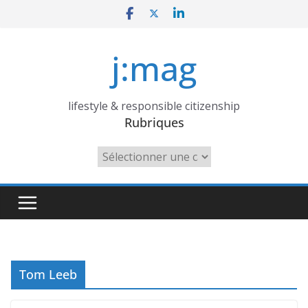
Skip
to
content
j:mag
lifestyle & responsible citizenship
Rubriques
Rubriques
Tom Leeb