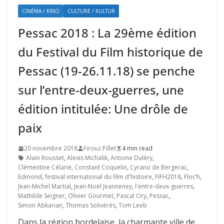
CINÉMA / KINO
CULTURE / KULTUR
Pessac 2018 : La 29ème édition
du Festival du Film historique de
Pessac (19-26.11.18) se penche
sur l’entre-deux-guerres, une
édition intitulée: Une drôle de
paix
20 novembre 2018
Firouz Pillet
4 min read
Alain Rousset
,
Alexis Michalik
,
Antoine Duléry
,
Clémentine Célarié
,
Constant Coquelin
,
Cyrano de Bergerac
,
Edmond
,
festival international du film d'histoire
,
FIFH2018
,
Floc’h
,
Jean-Michel Martial
,
Jean-Noël Jeanneney
,
l'entre-deux-guerres
,
Mathilde Seigner
,
Olivier Gourmet
,
Pascal Ory
,
Pessac
,
Simon Abkarian
,
Thomas Solivérès
,
Tom Leeb
Dans la région bordelaise, la charmante ville de