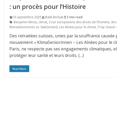
: un procès pour l’Histoire
16 septembre 2025
Malik Berkati
3 min read
Benjamin Weiss
,
climat
,
Cour européenne des droits de l’homme
,
doc
KlimaSeniorinnen vs. Switzerland
,
Les Aînées pour le climat
,
Trop chaud – 
Des retraitées suisses, unies par la souffrance causée 
mouvement « KlimaSeniorinnen – Les Aînées pour le clim
Paris, ne respecte pas ses engagements climatiques, e
protéger leur santé et leurs droits. (…)
Read More