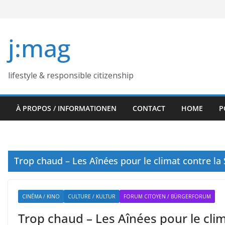
Skip
to
content
j:mag
lifestyle & responsible citizenship
À PROPOS / INFORMATIONEN
CONTACT
HOME
P
Trop chaud – Les Aînées pour le climat contre la 
CINÉMA / KINO
CULTURE / KULTUR
FORUM CITOYEN / BÜRGERFORUM
Trop chaud – Les Aînées pour le cli