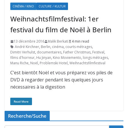
CINÉMA / KINO
CULTURE / KULTUR
Weihnachtsfilmfestival: 1er
festival du film de Noël à Berlin
13 décembre 2016
Malik Berkati
4 min read
André Kirchner
,
Berlin
,
cinéma
,
courts métrages
,
Dimitri Verhulst
,
documentaires
,
Father Christmas
,
Festival
,
films d'horreur
,
Hu Jinyan
,
Kino Moviemento
,
longs métrages
,
Manu Riche
,
Noël
,
Problemski Hotel
,
Weihnachtsfilmfestival
C’est bientôt Noël et vous préparez vos piles de
DVD à regarder pendant les quelques jours
nécessaires à la digestion
Read More
Recherche/Suche