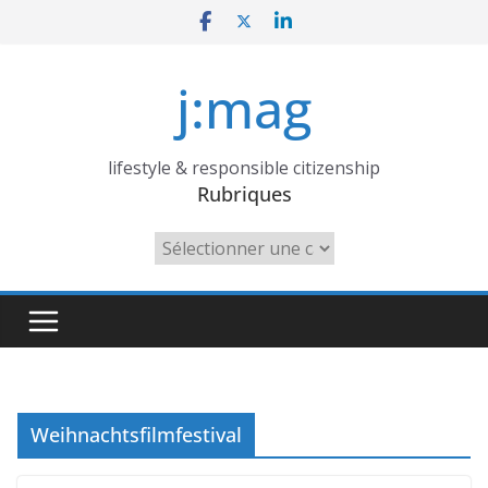
Skip
to
content
j:mag
lifestyle & responsible citizenship
Rubriques
Rubriques
Weihnachtsfilmfestival